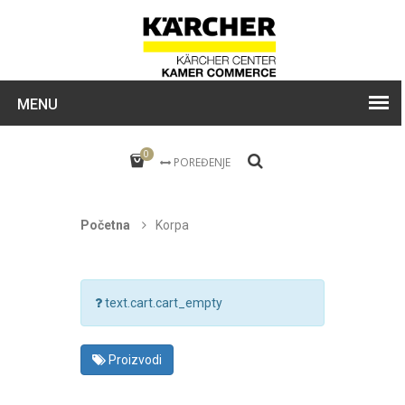
MENU
0
POREĐENJE
Početna
Korpa
text.cart.cart_empty
Proizvodi