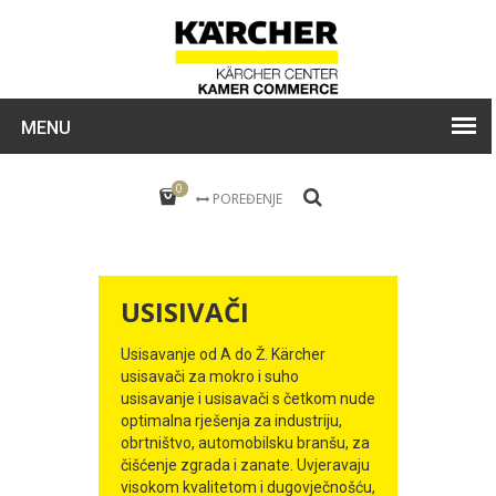
MENU
0
POREĐENJE
USISIVAČI
Usisavanje od A do Ž. Kärcher
usisavači za mokro i suho
usisavanje i usisavači s četkom nude
optimalna rješenja za industriju,
obrtništvo, automobilsku branšu, za
čišćenje zgrada i zanate. Uvjeravaju
visokom kvalitetom i dugovječnošću,