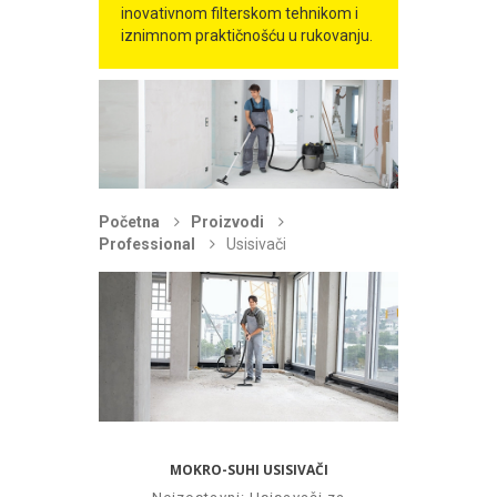
inovativnom filterskom tehnikom i
iznimnom praktičnošću u rukovanju.
Početna
Proizvodi
Professional
Usisivači
MOKRO-SUHI USISIVAČI