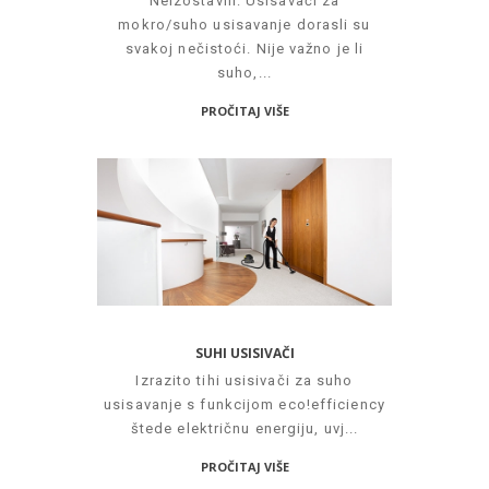
Neizostavni: Usisavači za
mokro/suho usisavanje dorasli su
svakoj nečistoći. Nije važno je li
suho,...
PROČITAJ VIŠE
SUHI USISIVAČI
Izrazito tihi usisivači za suho
usisavanje s funkcijom eco!efficiency
štede električnu energiju, uvj...
PROČITAJ VIŠE