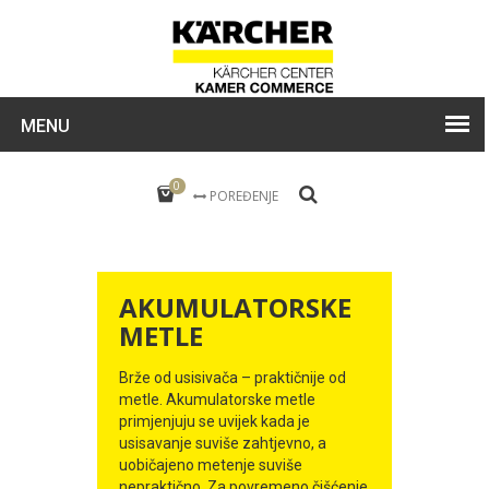
MENU
0
POREĐENJE
AKUMULATORSKE
METLE
Brže od usisivača – praktičnije od
metle. Akumulatorske metle
primjenjuju se uvijek kada je
usisavanje suviše zahtjevno, a
uobičajeno metenje suviše
nepraktično. Za povremeno čišćenje