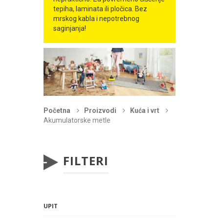
tepiha, laminata ili pločica. Bez
mrskog kabla i nepotrebnog
saginjanja!
Početna
Proizvodi
Kuća i vrt
Akumulatorske metle
FILTERI
UPIT