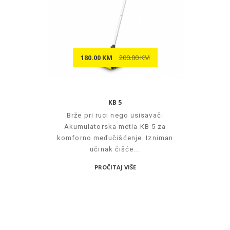
180.00 KM
200.00 KM
KB 5
Brže pri ruci nego usisavač:
Akumulatorska metla KB 5 za
komforno međučišćenje. Izniman
učinak čišće...
PROČITAJ VIŠE
PRATITE NAS