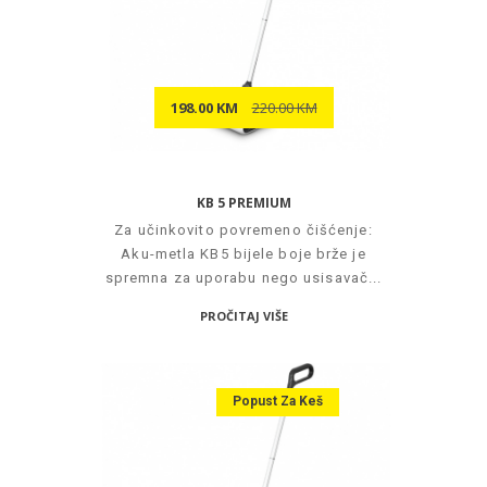
198.00 KM
220.00 KM
KB 5 PREMIUM
Za učinkovito povremeno čišćenje:
Aku-metla KB5 bijele boje brže je
spremna za uporabu nego usisavač...
PROČITAJ VIŠE
Popust Za Keš