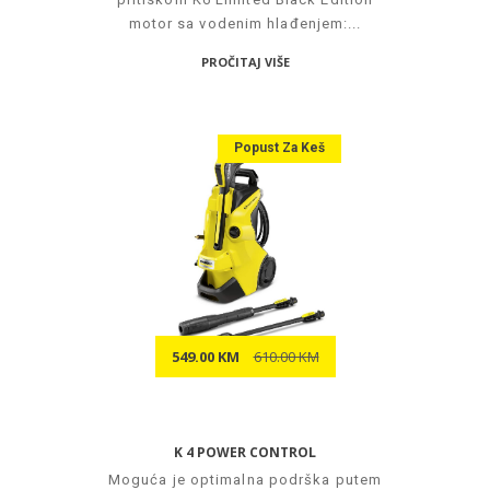
motor sa vodenim hlađenjem:...
PROČITAJ VIŠE
Popust Za Keš
549.00 KM
610.00 KM
K 4 POWER CONTROL
Moguća je optimalna podrška putem