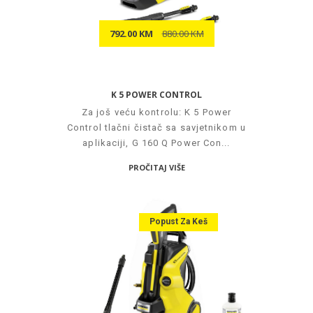
792.00 KM
880.00 KM
K 5 POWER CONTROL
Za još veću kontrolu: K 5 Power
Control tlačni čistač sa savjetnikom u
aplikaciji, G 160 Q Power Con...
PROČITAJ VIŠE
Popust Za Keš