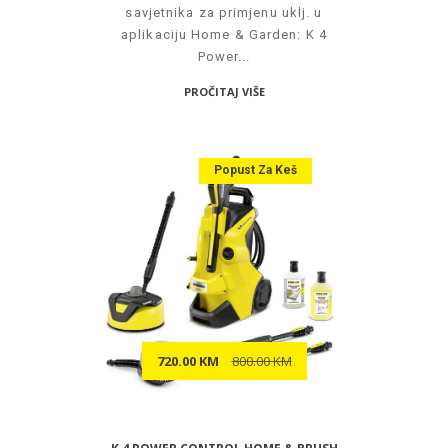
savjetnika za primjenu uklj. u
aplikaciju Home & Garden: K 4
Power...
PROČITAJ VIŠE
Popust Za Keš
720.00 KM
800.00 KM