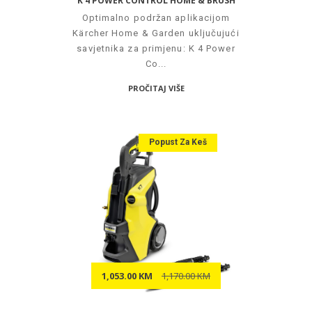
K 4 POWER CONTROL HOME & BRUSH
Optimalno podržan aplikacijom
Kärcher Home & Garden uključujući
savjetnika za primjenu: K 4 Power
Co...
PROČITAJ VIŠE
Popust Za Keš
1,053.00 KM
1,170.00 KM