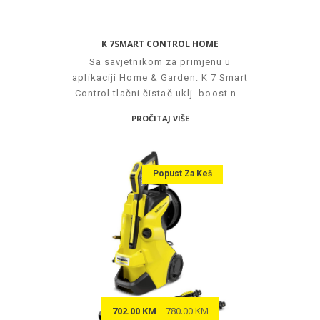
K 7SMART CONTROL HOME
Sa savjetnikom za primjenu u
aplikaciji Home & Garden: K 7 Smart
Control tlačni čistač uklj. boost n...
PROČITAJ VIŠE
Popust Za Keš
702.00 KM
780.00 KM