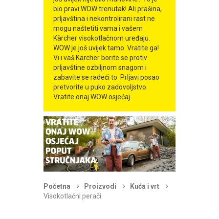
bio pravi WOW trenutak! Ali prašina,
prljavština i nekontrolirani rast ne
mogu naštetiti vama i vašem
Kärcher visokotlačnom uređaju.
WOW je još uvijek tamo. Vratite ga!
Vi i vaš Kärcher borite se protiv
prljavštine ozbiljnom snagom i
zabavite se radeći to. Prljavi posao
pretvorite u puko zadovoljstvo.
Vratite onaj WOW osjećaj.
Početna
Proizvodi
Kuća i vrt
Visokotlačni perači