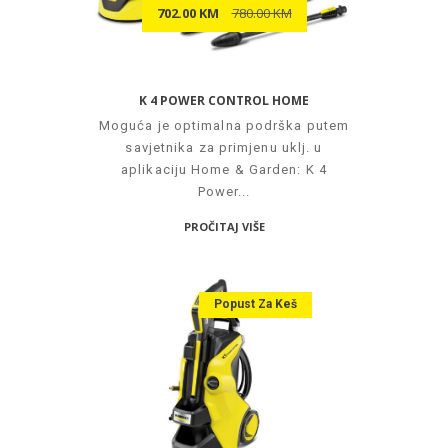
702.00 KM
780.00 KM
K 4 POWER CONTROL HOME
Moguća je optimalna podrška putem
savjetnika za primjenu uklj. u
aplikaciju Home & Garden: K 4
Power...
PROČITAJ VIŠE
Popust Za Keš