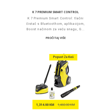
K 7 PREMIUM SMART CONTROL
K 7 Premium Smart Control: tlačni
čistač s Bluetoothom, aplikacijom,
Boost načinom za veću snagu, G...
PROČITAJ VIŠE
Popust Za Keš
1,314.00 KM
1,460.00 KM