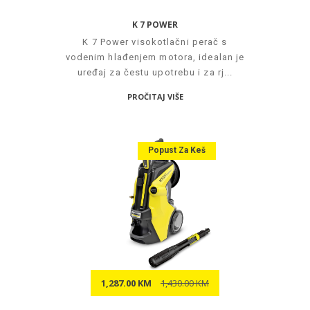
K 7 POWER
K 7 Power visokotlačni perač s
vodenim hlađenjem motora, idealan je
uređaj za čestu upotrebu i za rj...
PROČITAJ VIŠE
Popust Za Keš
1,287.00 KM
1,430.00 KM