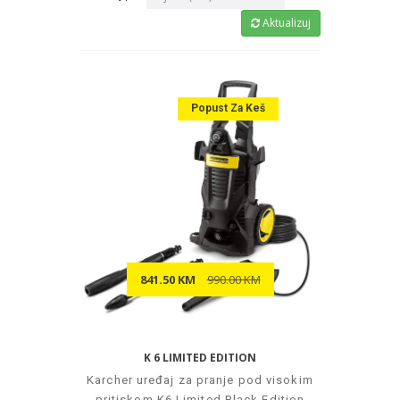
Aktualizuj
Popust Za Keš
841.50 KM
990.00 KM
K 6 LIMITED EDITION
Karcher uređaj za pranje pod visokim
pritiskom K6 Limited Black Edition