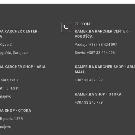
TELEFON
A KARCHER CENTER -
KAMER.BA KARCHER CENTER -
A
VOGOŠĆA
izve 2
Prodaja: +387 33 424 097
ogošća, Sarajevo
Servis: +387 33 424 096
A KARCHER SHOP - ARIA
KAMER.BA KARCHER SHOP - ARI
MALL
 Sarajeva 1
+387 33 407 399
r – 5. sprat
KAMER.BA SHOP - OTOKA
arajevo
+387 33 246 779
A SHOP - OTOKA
Bijedića 137A
arajevo