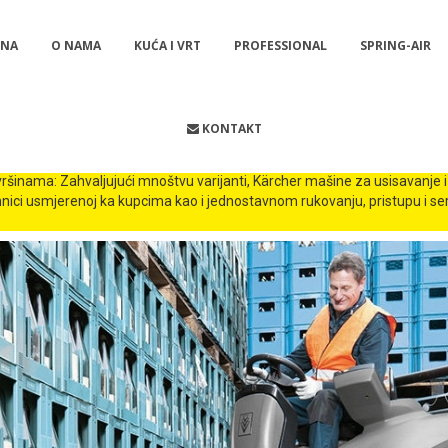
NA
O NAMA
KUĆA I VRT
PROFESSIONAL
SPRING-AIR
KONTAKT
VANJE SA SJEDIŠTEM
ovršinama: Zahvaljujući mnoštvu varijanti, Kärcher mašine za usisavanje
ehnici usmjerenoj ka kupcima kao i jednostavnom rukovanju, pristupu i ser