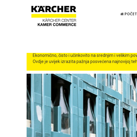
POČET
MAŠINE ZA METENJE I USISA
Ekonomično, čisto i učinkovito na srednjim i velikim p
Ovdje je uvijek izrazita pažnja posvećena najnovijoj t