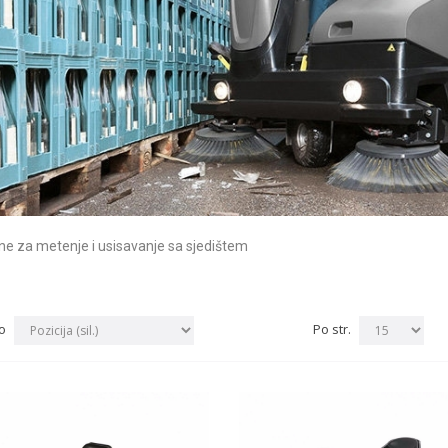
ne za metenje i usisavanje sa sjedištem
o
Po str.