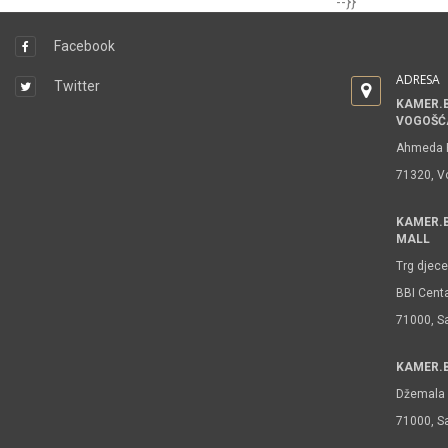
--}}
Facebook
ADRESA
Twitter
KAMER.B
VOGOŠĆ
Ahmeda R
71320, V
KAMER.B
MALL
Trg djece
BBI Centa
71000, S
KAMER.B
Džemala 
71000, S