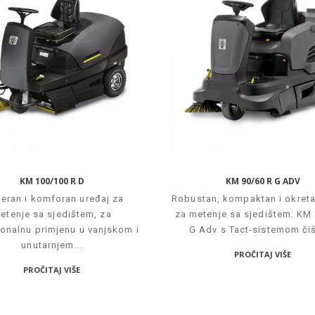
KM 100/100 R D
KM 90/60 R G ADV
eran i komforan uređaj za
Robustan, kompaktan i okreta
etenje sa sjedištem, za
za metenje sa sjedištem. KM
onalnu primjenu u vanjskom i
G Adv s Tact-sistemom čiš
unutarnjem...
PROČITAJ VIŠE
PROČITAJ VIŠE