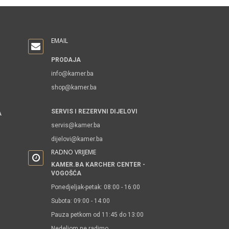
EMAIL
PRODAJA
info@kamer.ba
shop@kamer.ba
SERVIS I REZERVNI DIJELOVI
A
servis@kamer.ba
dijelovi@kamer.ba
RADNO VRIJEME
KAMER.BA KARCHER CENTER -
VOGOŠĆA
Ponedjeljak-petak: 08:00 - 16:00
Subota: 09:00 - 14:00
Pauza petkom od 11:45 do 13:00
Nedeljom ne radimo