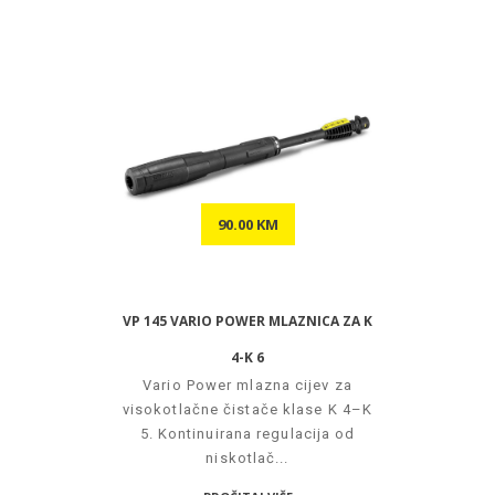
90.00 KM
VP 145 VARIO POWER MLAZNICA ZA K
4-K 6
Vario Power mlazna cijev za
visokotlačne čistače klase K 4–K
5. Kontinuirana regulacija od
niskotlač...