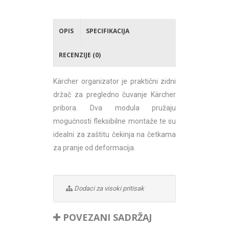
OPIS
SPECIFIKACIJA
RECENZIJE (0)
Kärcher organizator je praktični zidni
držač za pregledno čuvanje Kärcher
pribora. Dva modula pružaju
mogućnosti fleksibilne montaže te su
idealni za zaštitu čekinja na četkama
za pranje od deformacija.
Dodaci za visoki pritisak
POVEZANI SADRŽAJ