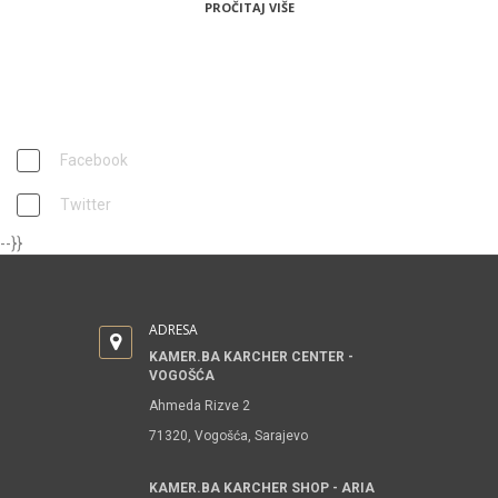
PROČITAJ VIŠE
PRATITE NAS
Facebook
Twitter
--}}
ADRESA
KAMER.BA KARCHER CENTER -
VOGOŠĆA
Ahmeda Rizve 2
71320, Vogošća, Sarajevo
KAMER.BA KARCHER SHOP - ARIA