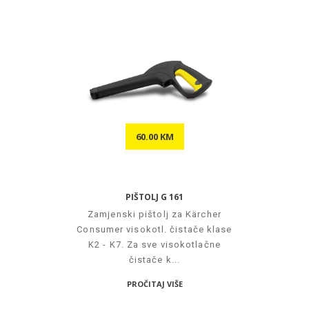
60.00 KM
PIŠTOLJ G 161
Zamjenski pištolj za Kärcher
Consumer visokotl. čistače klase
K2 - K7. Za sve visokotlačne
čistače k...
PROČITAJ VIŠE