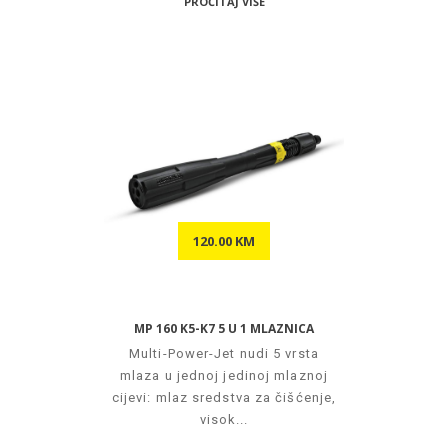
PROČITAJ VIŠE
120.00 KM
MP 160 K5-K7 5 U 1 MLAZNICA
Multi-Power-Jet nudi 5 vrsta
mlaza u jednoj jedinoj mlaznoj
cijevi: mlaz sredstva za čišćenje,
visok...