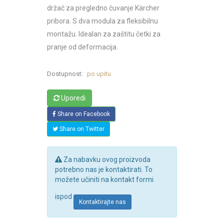
držač za pregledno čuvanje Kärcher
pribora. S dva modula za fleksibilnu
montažu. Idealan za zaštitu četki za
pranje od deformacija.
Dostupnost:
po upitu
Uporedi
Share on Facebook
Share on Twitter
Za nabavku ovog proizvoda
potrebno nas je kontaktirati. To
možete učiniti na kontakt formi
ispod
Kontaktirajte nas