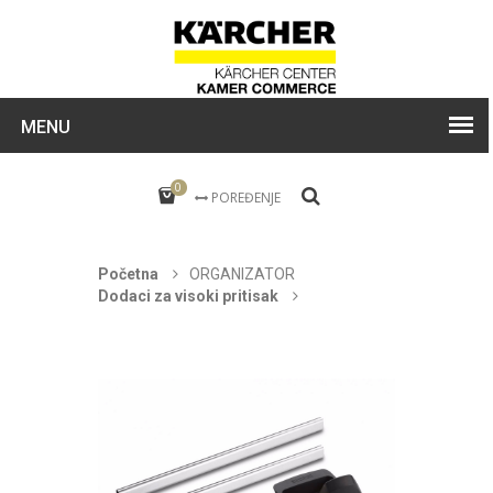
MENU
0
POREĐENJE
Početna
ORGANIZATOR
Dodaci za visoki pritisak