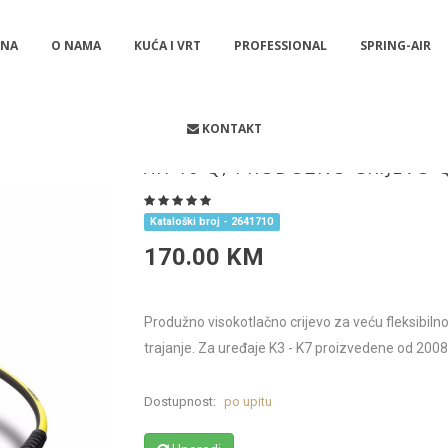
NA
O NAMA
KUĆA I VRT
PROFESSIONAL
SPRING-AIR
ODUŽNO CRIJEVO Quick Connect
KONTAKT
XH 10 Q, PRODUŽNO CRIJEVO
Kataloški broj - 2641710
170.00 KM
Produžno visokotlačno crijevo za veću fleksibiln
trajanje. Za uređaje K3 - K7 proizvedene od 2008
Dostupnost:
po upitu