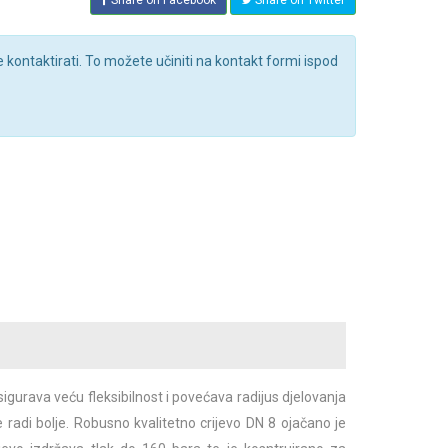
Share on Facebook
Share on Twitter
kontaktirati. To možete učiniti na kontakt formi ispod
igurava veću fleksibilnost i povećava radijus djelovanja
 radi bolje. Robusno kvalitetno crijevo DN 8 ojačano je