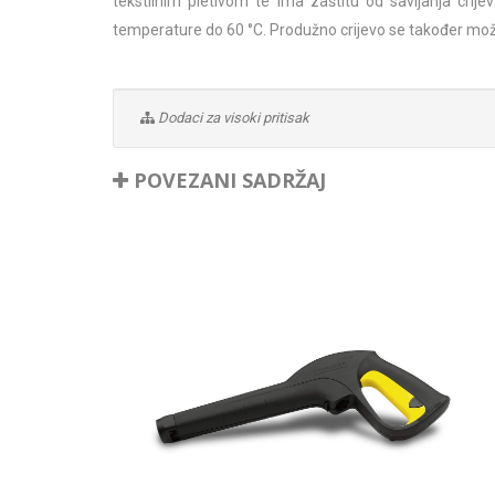
tekstilnim pletivom te ima zaštitu od savijanja crij
temperature do 60 °C. Produžno crijevo se također može
Dodaci za visoki pritisak
POVEZANI SADRŽAJ