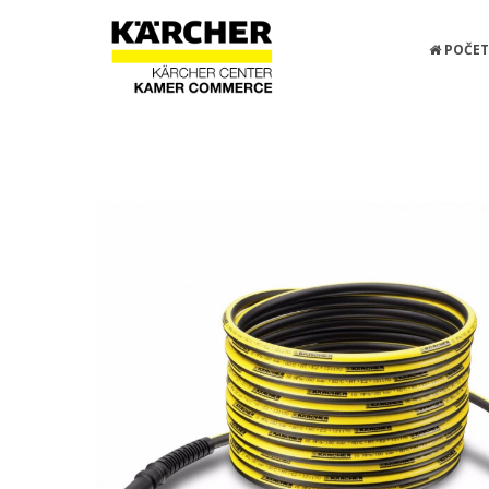
POČET
Početna
Dodaci za visoki pritisak
XH 10 Q, PR