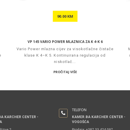
90.00 KM
VP 145 VARIO POWER MLAZNICA ZA K 4-K 6
Vario Power mlazna cijev za visokotlačne čistače
e
klase K 4–K 5. Kontinuirana regulacija od
niskotlač...
PROČITAJ VIŠE
TELEFON
A KARCHER CENTER -
KAMER.BA KARCHER CENTER -
A
VOGOŠĆA
izve 2
Prodaja: +387 33 424 097