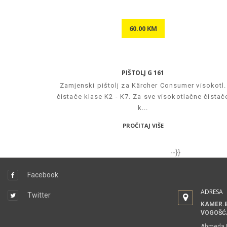
60.00 KM
PIŠTOLJ G 161
Zamjenski pištolj za Kärcher Consumer visokotl.
čistače klase K2 - K7. Za sve visokotlačne čistač
k...
PROČITAJ VIŠE
PRATITE NAS
--}}
Facebook
ADRESA
Twitter
KAMER.B
VOGOŠĆ
Ahmeda R