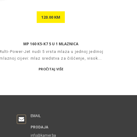
120.00 KM
MP 160 K5-K7 5 U 1 MLAZNICA
Multi-Power-Jet nudi 5 vrsta mlaza u jednoj jedinoj
mlaznoj cijevi: mlaz sredstva za čišćenje, visok...
PROČITAJ VIŠE
EMAIL
PRODAJA
info@kamer.ba