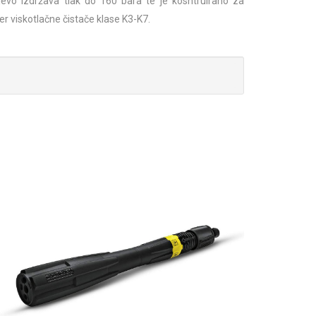
ijevo izdržava tlak do 160 bara te je kosntruirano za
r viskotlačne čistače klase K3-K7.