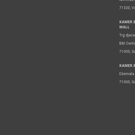
71320, V
KAMER.B
MALL
Trg djece
BBI Centa
71000, S
KAMER.B
Džemala 
71000, S