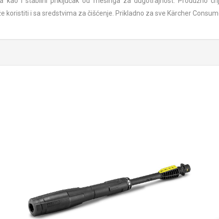
eva kao i stabilni priključak od mesinga za dugotrajnost. Produžno cr
 koristiti i sa sredstvima za čišćenje. Prikladno za sve Kärcher Consume