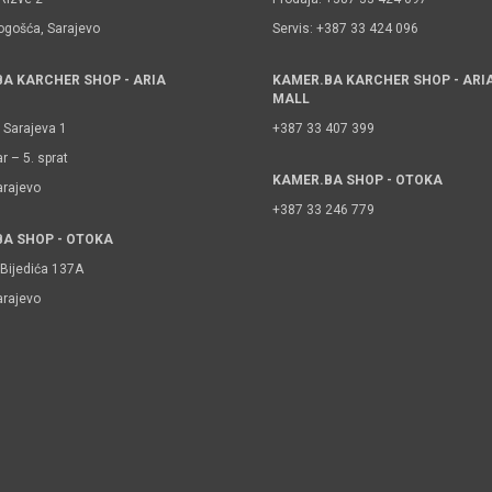
ogošća, Sarajevo
Servis: +387 33 424 096
A KARCHER SHOP - ARIA
KAMER.BA KARCHER SHOP - ARI
MALL
 Sarajeva 1
+387 33 407 399
r – 5. sprat
KAMER.BA SHOP - OTOKA
arajevo
+387 33 246 779
A SHOP - OTOKA
Bijedića 137A
arajevo