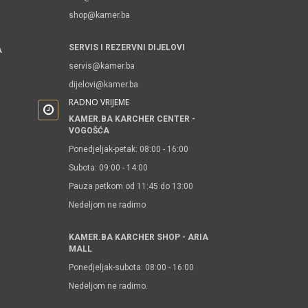
shop@kamer.ba
SERVIS I REZERVNI DIJELOVI
A
servis@kamer.ba
dijelovi@kamer.ba
RADNO VRIJEME
KAMER.BA KARCHER CENTER -
VOGOŠĆA
Ponedjeljak-petak: 08:00 - 16:00
Subota: 09:00 - 14:00
Pauza petkom od 11:45 do 13:00
Nedeljom ne radimo
KAMER.BA KARCHER SHOP - ARIA
MALL
Ponedjeljak-subota: 08:00 - 16:00
Nedeljom ne radimo.