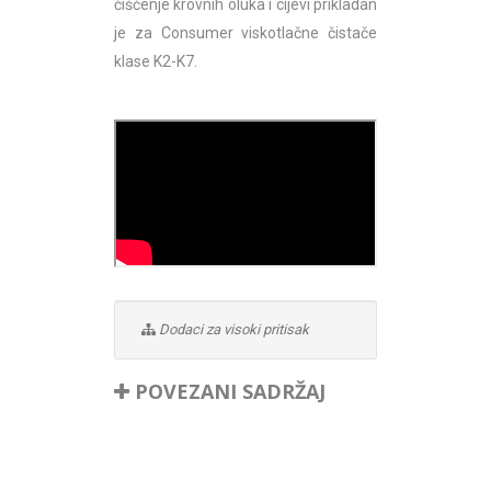
čišćenje krovnih oluka i cijevi prikladan
je za Consumer viskotlačne čistače
klase K2-K7.
Dodaci za visoki pritisak
POVEZANI SADRŽAJ