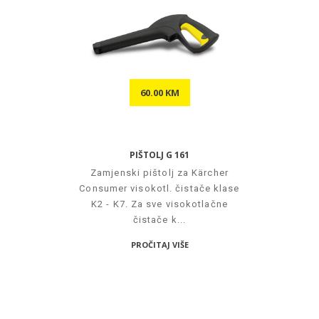
60.00 KM
PIŠTOLJ G 161
Zamjenski pištolj za Kärcher
Consumer visokotl. čistače klase
K2 - K7. Za sve visokotlačne
čistače k...
PROČITAJ VIŠE