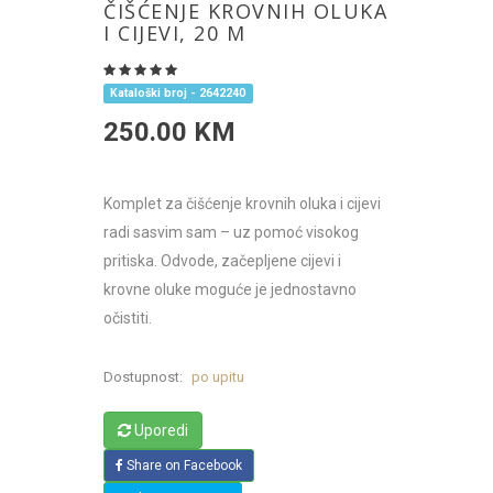
ČIŠĆENJE KROVNIH OLUKA
I CIJEVI, 20 M
Kataloški broj - 2642240
250.00 KM
Komplet za čišćenje krovnih oluka i cijevi
radi sasvim sam – uz pomoć visokog
pritiska. Odvode, začepljene cijevi i
krovne oluke moguće je jednostavno
očistiti.
Dostupnost:
po upitu
Uporedi
Share on Facebook