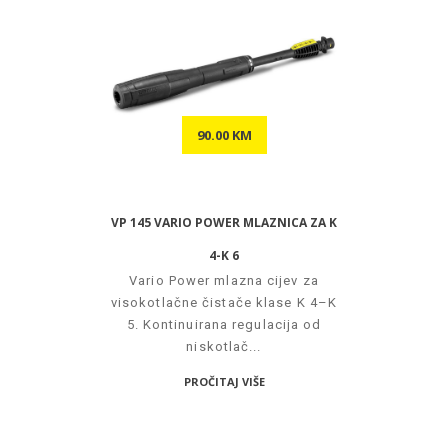
90.00 KM
VP 145 VARIO POWER MLAZNICA ZA K
4-K 6
Vario Power mlazna cijev za
visokotlačne čistače klase K 4–K
5. Kontinuirana regulacija od
niskotlač...
PROČITAJ VIŠE