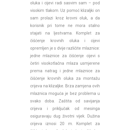
oluka i cijevi radi sasvim sam – pod
visokim tlakom. Uz pomoć klizaljki on
sam prolazi kroz krovni oluk, a da
korisnik pri tome ne mora stalno
stajati na ljestvama. Komplet za
čišćenje krovnih oluka i cijevi
opremljen je s dvije različite mlaznice:
jedne mlaznice za čišćenje cijevi s
četiri visokotlačna mlaza usmjerene
prema natrag i jedne mlaznice za
čišćenje krovnih oluka za montažu
crijeva na klizaljke. Brza zamjena ovih
mlaznica moguća je bez problema u
svako doba. Zaštita od savijanja
crijeva i priključak od mesinga
osiguravaju dug životni vijek. Dužina
crijeva iznosi 20 m. Komplet za