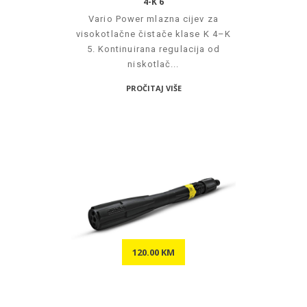
4-K 6
Vario Power mlazna cijev za
visokotlačne čistače klase K 4–K
5. Kontinuirana regulacija od
niskotlač...
PROČITAJ VIŠE
120.00 KM