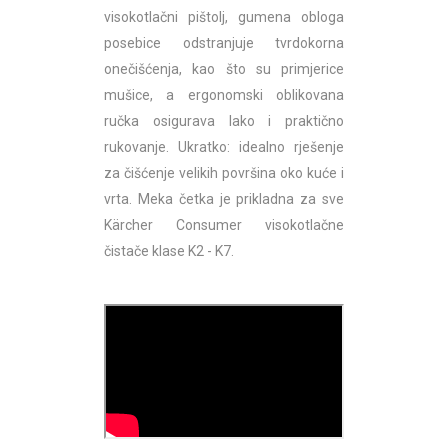
visokotlačni pištolj, gumena obloga
posebice odstranjuje tvrdokorna
onečišćenja, kao što su primjerice
mušice, a ergonomski oblikovana
ručka osigurava lako i praktično
rukovanje. Ukratko: idealno rješenje
za čišćenje velikih površina oko kuće i
vrta. Meka četka je prikladna za sve
Kärcher Consumer visokotlačne
čistače klase K2 - K7.