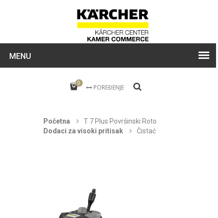
MENU
0
POREĐENJE
Početna
T 7 Plus Površinski Roto
Dodaci za visoki pritisak
Čistać