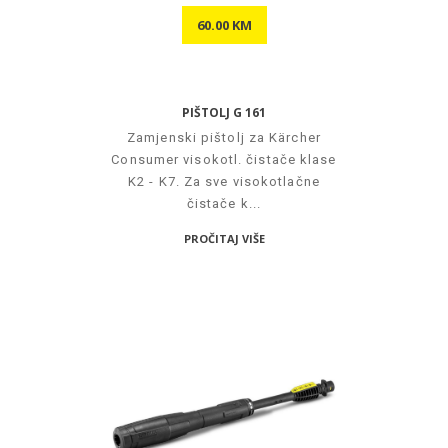
60.00 KM
PIŠTOLJ G 161
Zamjenski pištolj za Kärcher
Consumer visokotl. čistače klase
K2 - K7. Za sve visokotlačne
čistače k...
PROČITAJ VIŠE