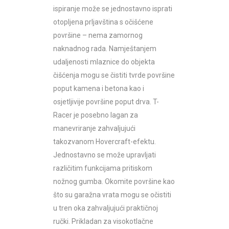
ispiranje može se jednostavno isprati
otopljena prljavština s očišćene
površine – nema zamornog
naknadnog rada. Namještanjem
udaljenosti mlaznice do objekta
čišćenja mogu se čistiti tvrde površine
poput kamena i betona kao i
osjetljivije površine poput drva.
T-
Racer
je posebno lagan za
manevriranje zahvaljujući
takozvanom Hovercraft-efektu.
Jednostavno se može upravljati
različitim funkcijama pritiskom
nožnog gumba. Okomite površine kao
što su garažna vrata mogu se očistiti
u tren oka zahvaljujući praktičnoj
ručki. Prikladan za visokotlačne