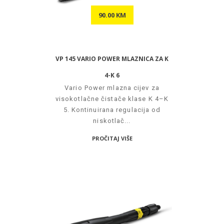
90.00 KM
VP 145 VARIO POWER MLAZNICA ZA K
4-K 6
Vario Power mlazna cijev za
visokotlačne čistače klase K 4–K
5. Kontinuirana regulacija od
niskotlač...
PROČITAJ VIŠE