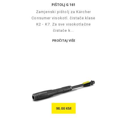
PIŠTOLJ G 161
Zamjenski pištolj za Kärcher
Consumer visokotl. čistače klase
K2 - K7. Za sve visokotlačne
čistače k...
PROČITAJ VIŠE
90.00 KM