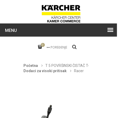
MENU
0
POREĐENJE
Početna
T 5 POVRŠINSKI ČISTAČ T-
Dodaci za visoki pritisak
Racer