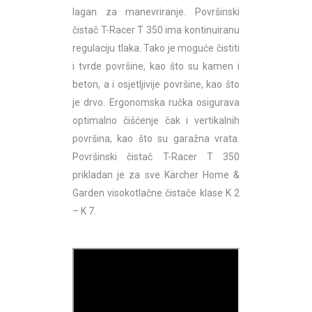
lagan za manevriranje. Površinski
čistač T-Racer T 350 ima kontinuiranu
regulaciju tlaka. Tako je moguće čistiti
i tvrde površine, kao što su kamen i
beton, a i osjetljivije površine, kao što
je drvo. Ergonomska ručka osigurava
optimalno čišćenje čak i vertikalnih
površina, kao što su garažna vrata.
Površinski čistač T-Racer T 350
prikladan je za sve Kärcher Home &
Garden visokotlačne čistače klase K 2
– K 7.