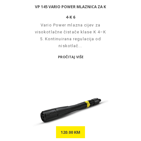
VP 145 VARIO POWER MLAZNICA ZA K
4-K 6
Vario Power mlazna cijev za
visokotlačne čistače klase K 4–K
5. Kontinuirana regulacija od
niskotlač...
PROČITAJ VIŠE
120.00 KM