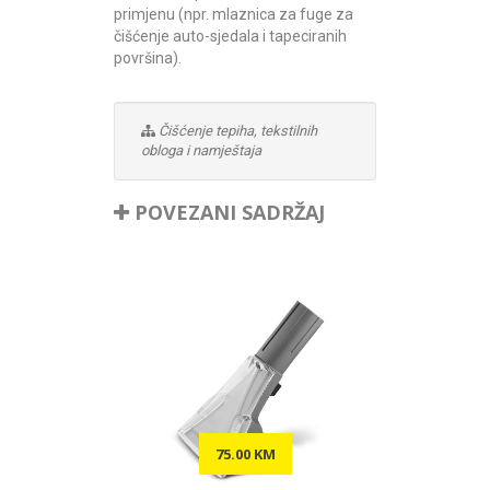
primjenu (npr. mlaznica za fuge za
čišćenje auto-sjedala i tapeciranih
površina).
Čišćenje tepiha, tekstilnih
obloga i namještaja
POVEZANI SADRŽAJ
75.00 KM