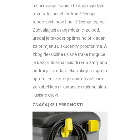
uz očuvanje tkanine te daje uvjerljive
rezultate, posebice kod čišćenja
tapeciranih površina i čišćenja tepiha.
Zahvaljujući uskoj mlaznici za pod,
uređaj je također optimalno prikladan
za primjenu u skučenim prostorima. A
zbog fleksibilne usisne trake moguće
je bez problema očistiti i vrlo zatrpana
područja. Uređaj s ekstrakcijom spreja
opremljen je integriranom kvačicom
za kabel kao i fiksiranjem ručnog alata
i usisne cijevi.
ZNAČAJKE I PREDNOSTI