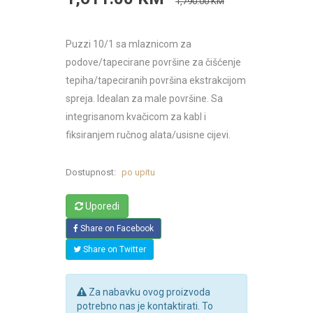
1,790.00 KM
Puzzi 10/1 sa mlaznicom za
podove/tapecirane površine za čišćenje
tepiha/tapeciranih površina ekstrakcijom
spreja. Idealan za male površine. Sa
integrisanom kvačicom za kabl i
fiksiranjem ručnog alata/usisne cijevi.
Dostupnost:
po upitu
Uporedi
Share on Facebook
Share on Twitter
Za nabavku ovog proizvoda
potrebno nas je kontaktirati. To