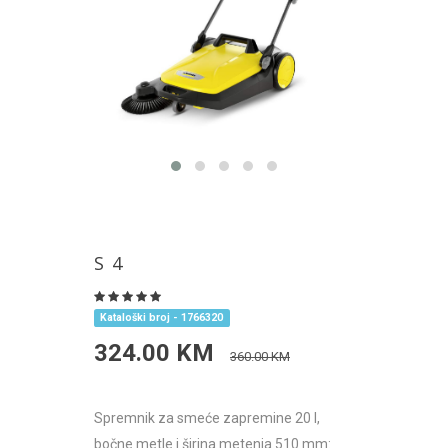
S 4
Kataloški broj - 1766320
324.00 KM
360.00 KM
Spremnik za smeće zapremine 20 l,
bočne metle i širina metenja 510 mm: