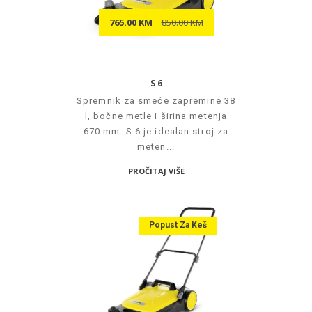
765.00 KM
850.00 KM
S 6
Spremnik za smeće zapremine 38
l, bočne metle i širina metenja
670 mm: S 6 je idealan stroj za
meten...
PROČITAJ VIŠE
Popust Za Keš