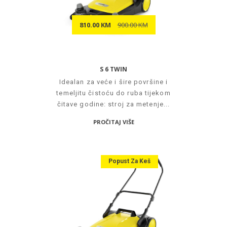
810.00 KM
900.00 KM
S 6 TWIN
Idealan za veće i šire površine i
temeljitu čistoću do ruba tijekom
čitave godine: stroj za metenje...
PROČITAJ VIŠE
Popust Za Keš