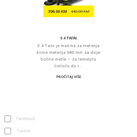
396.00 KM
440.00 KM
S 4 TWIN
S 4 Twin je mašina za metenje
širine metenja 680 mm sa dvije
bočne metle – za temeljitu
čistoću do r...
PROČITAJ VIŠE
PRATITE NAS
Facebook
Twitter