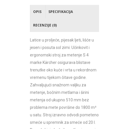
OPIS
SPECIFIKACIJA
RECENZIJE (0)
Latice u proljeće, pijesak ljeti, lišće u
jesen i posuta sol zimi: Učinkovit i
ergonomski stroj za metenje S 4
marke Kärcher osigurava blistave
trenutke oko kuće i vrta u rekordnom
vremenu tijekom čitave godine.
Zahvaljujući snažnom valjku za
metenje, bočnim metlama i širini
metenja od ukupno 510 mm bez
problema mete površine do 1800 m²
u satu. Stroj izravno odvodi pometeno
smeće u spremnik za smeće od 20 l.