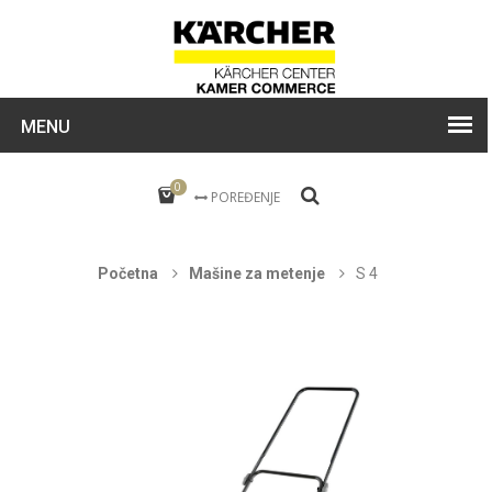
MENU
0
POREĐENJE
Početna
Mašine za metenje
S 4