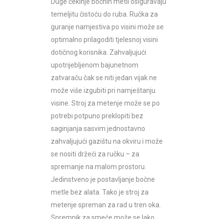
Duge čekinje bočnih metli osiguravaju
temeljitu čistoću do ruba. Ručka za
guranje namjestiva po visini može se
optimalno prilagoditi tjelesnoj visini
dotičnog korisnika. Zahvaljujući
upotrijebljenom bajunetnom
zatvaraču čak se niti jedan vijak ne
može više izgubiti pri namještanju
visine. Stroj za metenje može se po
potrebi potpuno preklopiti bez
saginjanja sasvim jednostavno
zahvaljujući gazištu na okviru i može
se nositi držeći za ručku – za
spremanje na malom prostoru.
Jedinstveno je postavljanje bočne
metle bez alata. Tako je stroj za
metenje spreman za rad u tren oka.
Spremnik za smeće može se lako